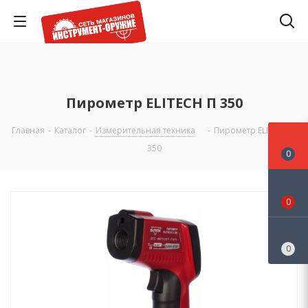
Пирометр ELITECH П 350
Главная
-
Каталог
-
Измерительная техника
-
Пирометр ELITECH П
350
0
0
0